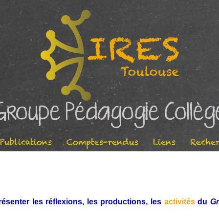
Groupe Pédagogie Collèg
Publications
Comptes-rendus
Liens
Recher
résenter les réflexions, les productions, les
activités
du
Gr