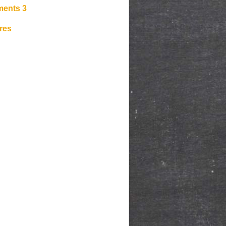
ments 3
res