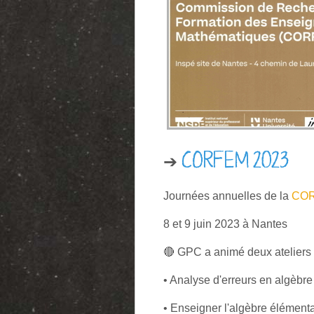
➔
CORFEM 2023
Journées annuelles de la
CO
8 et 9 juin 2023 à Nantes
🔴 GPC a animé deux ateliers
• Analyse d'erreurs en algèbr
• Enseigner l'algèbre élément