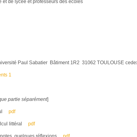
e et de lycée et professeurs des écoles
niversité Paul Sabatier Bâtiment 1R2 31062 TOULOUSE cede
nts 1
aque partie séparément
]
lcul
pdf
lcul littéral
pdf
 notes, quelques réflexions
pdf