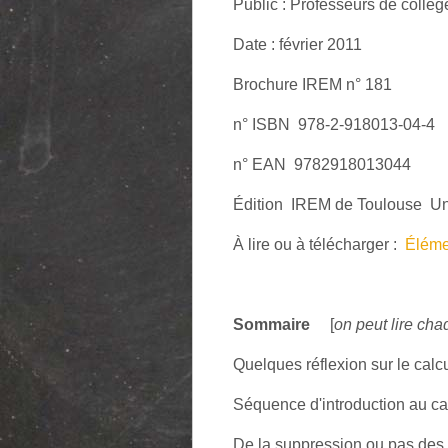
Public : Professeurs de collèg
Date : février 2011
Brochure IREM n° 181
n° ISBN 978-2-918013-04-4
n° EAN 9782918013044
Édition IREM de Toulouse U
À lire ou à télécharger :
Éléme
Sommaire
[
on peut lire ch
Quelques réflexion sur le ca
Séquence d'introduction au ca
De la suppression ou pas des